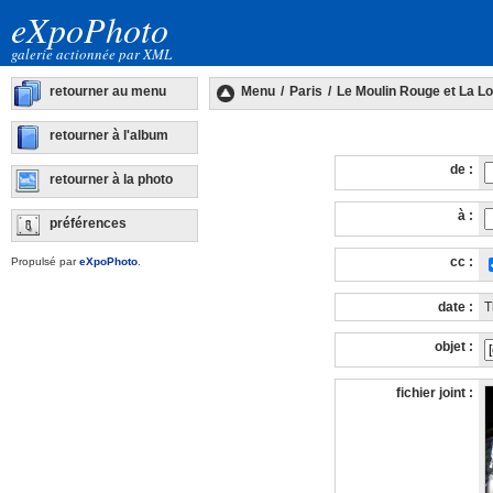
eXpoPhoto
galerie actionnée par XML
retourner au menu
Menu
/
Paris
/
Le Moulin Rouge et La Lo
retourner à l'album
de :
retourner à la photo
à :
préférences
cc :
Propulsé par
eXpoPhoto
.
date :
T
objet :
fichier joint :